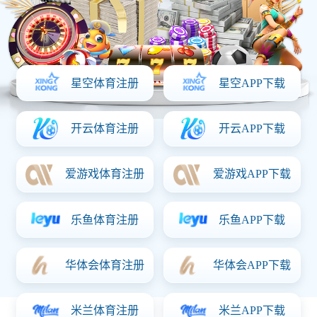
据从这里开始
覆盖实时赛事、专业数据、高清视频，
华体会体
育APP
与网页版为您提供便捷的体育服务。
APP下载
网页版入口
为什么选择 华体会体育？
用心服务 · 细节决定体验