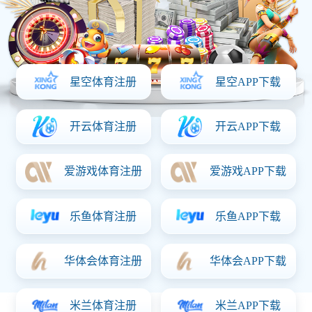
数据安全 全方位防护
在华体会体育平台，数据防护不仅是底层机制，更是平
台运营的基本责任。我们从用户访问到操作全流程建立
安全通道，有效防范多类潜在风险。
多重加密策略，防止数据泄露
AI 风控引擎，监测账户异常行为
华体会体育支持跨设备安全同步，增强访问防护