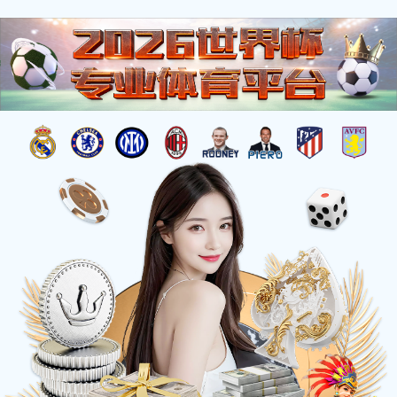
注册入口
华体会体育
—— 比赛数