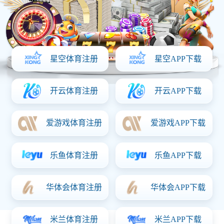
据从这里开始
覆盖实时赛事、专业数据、高清视频，
华体会体
育APP
与网页版为您提供便捷的体育服务。
APP下载
网页版入口
首页
/
体育热点
/ 正文
2026-06-06 15:02
64 次阅读
中超总进球数突破1.5万大关，本轮8场比